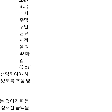
BC주
에서 
주택 
구입 
완료 
시점
을 계
약 마
감 
(Closi
 선임하여야 하
 있도록 조정 명
하는 것이기 때문
 정해진 금액을 